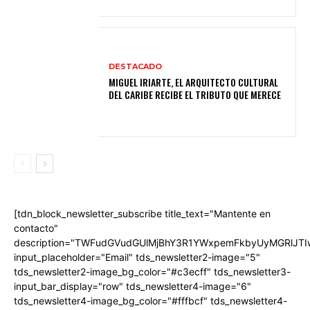
DESTACADO
MIGUEL IRIARTE, EL ARQUITECTO CULTURAL
DEL CARIBE RECIBE EL TRIBUTO QUE MERECE
[tdn_block_newsletter_subscribe title_text="Mantente en
contacto"
description="TWFudGVudGUlMjBhY3R1YWxpemFkbyUyMGRlJT
input_placeholder="Email" tds_newsletter2-image="5"
tds_newsletter2-image_bg_color="#c3ecff" tds_newsletter3-
input_bar_display="row" tds_newsletter4-image="6"
tds_newsletter4-image_bg_color="#fffbcf" tds_newsletter4-