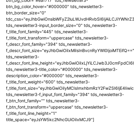
btn_bg_color="#ea1717" tds_newsletter3-
btn_bg_color_hover="#000000" tds_newsletter3-
btn_border_size="0"
tdc_css="eyJhbGwiOnsibWFyZ2luLWJvdHRvbSI6IjAiLCJiYWNrZ
tds_newsletter3-input_border_size="0" tds_newsletter3-
f_title_font_family="445" tds_newsletter3-
f_title_font_transform="uppercase" tds_newsletter3-
f_descr_font_family="394" tds_newsletter3-
f_descr_font_size="eyJhbGwiOiIxMiIsInBvcnRyYWl0IjoiMTEifQ==
tds_newsletter3-
f_descr_font_line_height="eyJhbGwiOiIxLjYiLCJwb3J0cmFpdCI6
tds_newsletter3-title_color="#000000" tds_newsletter3-
description_color="#000000" tds_newsletter3-
f_title_font_weight="600" tds_newsletter3-
f_title_font_size="eyJhbGwiOiIyMCIsImxhbmRzY2FwZSI6IjE4Iiw
tds_newsletter3-f_input_font_family="394" tds_newsletter3-
f_btn_font_family="" tds_newsletter3-
f_btn_font_transform="uppercase" tds_newsletter3-
f_title_font_line_height="1"
title_space="eyJsYW5kc2NhcGUiOiIxMCJ9"]