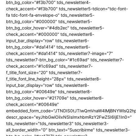
btn_bg_color="#f3b700" tds_newsletter4-
check_accent="#f3b700" tds_newsletter5-tdicon="tdc-font-
fa tdc-font-fa-envelope-o" tds_newsletter5-
btn_bg_color="#000000" tds_newsletter5-
btn_bg_color_hover="#4db2ec" tds_newsletter5-
check_accent="#000000" tds_newsletter6-
input_bar_display="row" tds_newsletter6-
btn_bg_color="#da1414" tds_newsletter6-
check_accent="#da1414" tds_newsletter7-image="7"
tds_newsletter7-btn_bg_color="#1c69ad" tds_newsletter7-
check_accent="#1c69ad" tds_newsletter7-
f_title_font_size="20" tds_newsletter7-
f_title_font_line_height="28px" tds_newsletter8-
input_bar_display="row" tds_newsletter8-
btn_bg_color="#00649e" tds_newsletter8-
btn_bg_color_hover="#21709e" tds_newsletter8-
check_accent="#00649e"
embedded_form_code="JTNDIS0tJTIwQmVnaW4lMjBNYWlsQ2
descr_space="eyJhbGwiOiIxNSIsImxhbmRzY2FwZSI6IjE1In0="
tds_newsletter="tds_newsletter3" tds_newsletter3-
all_border_width="0" btn_text="Suscribirme" tds_newsletter3-