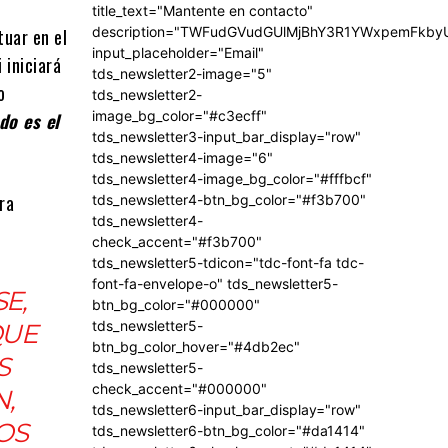
title_text="Mantente en contacto"
description="TWFudGVudGUlMjBhY3R1YWxpemFkb
tuar en el
input_placeholder="Email"
 iniciará
tds_newsletter2-image="5"
o
tds_newsletter2-
image_bg_color="#c3ecff"
do es el
tds_newsletter3-input_bar_display="row"
tds_newsletter4-image="6"
tds_newsletter4-image_bg_color="#fffbcf"
ra
tds_newsletter4-btn_bg_color="#f3b700"
tds_newsletter4-
check_accent="#f3b700"
tds_newsletter5-tdicon="tdc-font-fa tdc-
font-fa-envelope-o" tds_newsletter5-
E,
btn_bg_color="#000000"
tds_newsletter5-
QUE
btn_bg_color_hover="#4db2ec"
S
tds_newsletter5-
check_accent="#000000"
,
tds_newsletter6-input_bar_display="row"
OS
tds_newsletter6-btn_bg_color="#da1414"