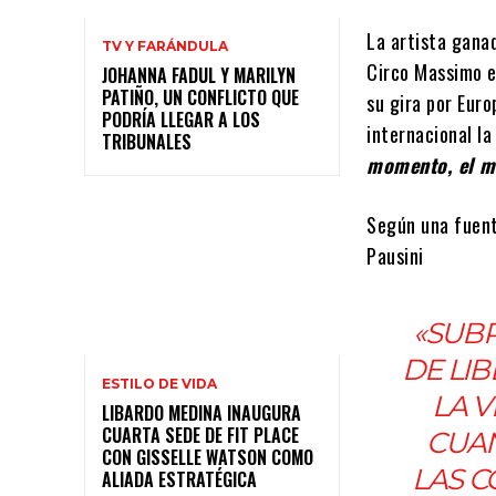
La artista gana
TV Y FARÁNDULA
Circo Massimo en
JOHANNA FADUL Y MARILYN
PATIÑO, UN CONFLICTO QUE
su gira por Eur
PODRÍA LLEGAR A LOS
internacional l
TRIBUNALES
momento, el m
Según una fuent
Pausini
«SUBR
DE LI
ESTILO DE VIDA
LA 
LIBARDO MEDINA INAUGURA
CUARTA SEDE DE FIT PLACE
CUAN
CON GISSELLE WATSON COMO
LAS C
ALIADA ESTRATÉGICA