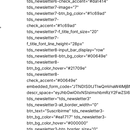
tds_newsletter6-check_accent="#da1414"
tds_newsletter7-image="7"
tds_newsletter7-btn_bg_color="#1c69ad"
tds_newsletter7-
,
check_accent="#1c69ad"
tds_newsletter7-f_title_font_size="20"
tds_newsletter7-
f_title_font_line_height="28px"
tds_newsletter8-input_bar_display="row"
tds_newsletter8-btn_bg_color="#00649e"
tds_newsletter8-
btn_bg_color_hover="#21709e"
tds_newsletter8-
check_accent="#00649e"
embedded_form_code="JTNDIS0tJTIwQmVnaW4lM
descr_space="eyJhbGwiOiIxNSIsImxhbmRzY2FwZSI6I
tds_newsletter="tds_newsletter3"
tds_newsletter3-all_border_width="0"
btn_text="Suscribirme" tds_newsletter3-
btn_bg_color="#ea1717" tds_newsletter3-
btn_bg_color_hover="#000000"
tds_newsletter3-btn_border_size="0"