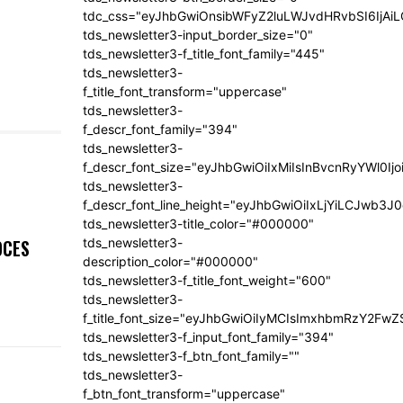
tdc_css="eyJhbGwiOnsibWFyZ2luLWJvdHRvbSI6IjA
tds_newsletter3-input_border_size="0"
tds_newsletter3-f_title_font_family="445"
tds_newsletter3-
f_title_font_transform="uppercase"
tds_newsletter3-
f_descr_font_family="394"
tds_newsletter3-
f_descr_font_size="eyJhbGwiOiIxMiIsInBvcnRyYWl0Ij
tds_newsletter3-
f_descr_font_line_height="eyJhbGwiOiIxLjYiLCJwb3
tds_newsletter3-title_color="#000000"
OCES
tds_newsletter3-
description_color="#000000"
tds_newsletter3-f_title_font_weight="600"
tds_newsletter3-
f_title_font_size="eyJhbGwiOiIyMCIsImxhbmRzY2FwZ
tds_newsletter3-f_input_font_family="394"
tds_newsletter3-f_btn_font_family=""
tds_newsletter3-
f_btn_font_transform="uppercase"