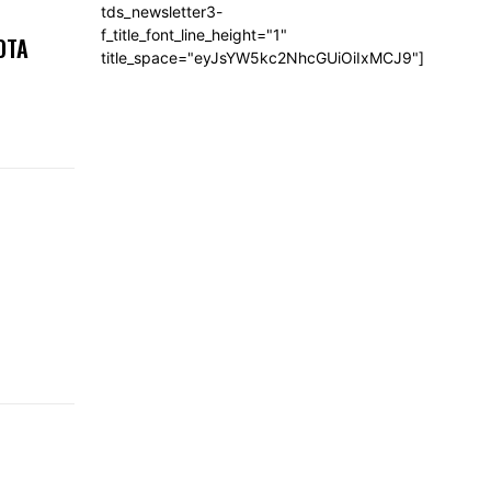
tds_newsletter3-
f_title_font_line_height="1"
OTA
title_space="eyJsYW5kc2NhcGUiOiIxMCJ9"]