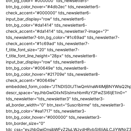
btn_bg_color="#000000" tds_newsletter5-
btn_bg_color_hover="#4db2ec" tds_newsletter5-
check_accent="#000000" tds_newsletter6-
input_bar_display="row" tds_newsletter6-
btn_bg_color="#da1414" tds_newsletter6-
check_accent="#da1414" tds_newsletter7-image="7"
tds_newsletter7-btn_bg_color="#1c69ad" tds_newsletter7-
check_accent="#1c69ad" tds_newsletter7-
f_title_font_size="20" tds_newsletter7-
f_title_font_line_height="28px" tds_newsletter8-
input_bar_display="row" tds_newsletter8-
btn_bg_color="#00649e" tds_newsletter8-
btn_bg_color_hover="#21709e" tds_newsletter8-
check_accent="#00649e"
embedded_form_code="JTNDIS0tJTIwQmVnaW4lMjBNYWlsQ2
descr_space="eyJhbGwiOiIxNSIsImxhbmRzY2FwZSI6IjE1In0="
tds_newsletter="tds_newsletter3" tds_newsletter3-
all_border_width="0" btn_text="Suscribirme" tds_newsletter3-
btn_bg_color="#ea1717" tds_newsletter3-
btn_bg_color_hover="#000000" tds_newsletter3-
btn_border_size="0"
tdc_css="eyJhbGwiOnsibWFyZ2luLWJvdHRvbSI6IjAiLCJiYWNrZ