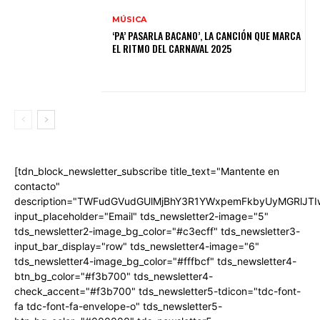
MÚSICA
‘PA’ PASARLA BACANO’, LA CANCIÓN QUE MARCA
EL RITMO DEL CARNAVAL 2025
[tdn_block_newsletter_subscribe title_text="Mantente en
contacto"
description="TWFudGVudGUlMjBhY3R1YWxpemFkbyUyMGRlJT
input_placeholder="Email" tds_newsletter2-image="5"
tds_newsletter2-image_bg_color="#c3ecff" tds_newsletter3-
input_bar_display="row" tds_newsletter4-image="6"
tds_newsletter4-image_bg_color="#fffbcf" tds_newsletter4-
btn_bg_color="#f3b700" tds_newsletter4-
check_accent="#f3b700" tds_newsletter5-tdicon="tdc-font-
fa tdc-font-fa-envelope-o" tds_newsletter5-