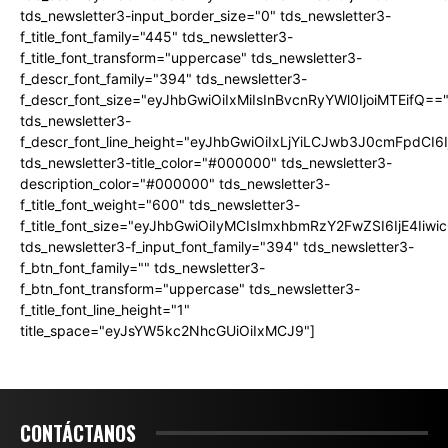
tds_newsletter3-input_border_size="0" tds_newsletter3-
f_title_font_family="445" tds_newsletter3-
f_title_font_transform="uppercase" tds_newsletter3-
f_descr_font_family="394" tds_newsletter3-
f_descr_font_size="eyJhbGwiOiIxMiIsInBvcnRyYWl0IjoiMTEifQ==
tds_newsletter3-
f_descr_font_line_height="eyJhbGwiOiIxLjYiLCJwb3J0cmFpdCI6
tds_newsletter3-title_color="#000000" tds_newsletter3-
description_color="#000000" tds_newsletter3-
f_title_font_weight="600" tds_newsletter3-
f_title_font_size="eyJhbGwiOiIyMCIsImxhbmRzY2FwZSI6IjE4Iiw
tds_newsletter3-f_input_font_family="394" tds_newsletter3-
f_btn_font_family="" tds_newsletter3-
f_btn_font_transform="uppercase" tds_newsletter3-
f_title_font_line_height="1"
title_space="eyJsYW5kc2NhcGUiOiIxMCJ9"]
CONTÁCTANOS