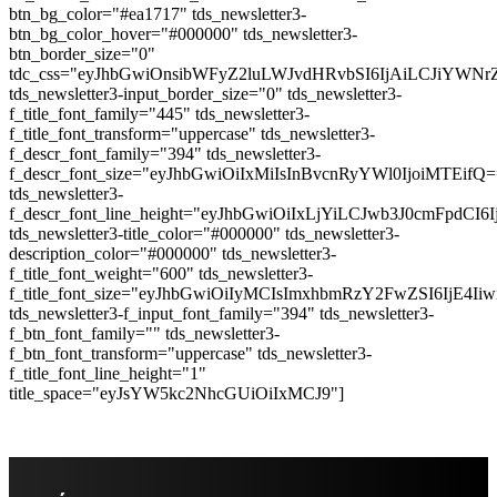
btn_bg_color="#ea1717" tds_newsletter3-
btn_bg_color_hover="#000000" tds_newsletter3-
btn_border_size="0"
tdc_css="eyJhbGwiOnsibWFyZ2luLWJvdHRvbSI6IjAiLCJiYWN
tds_newsletter3-input_border_size="0" tds_newsletter3-
f_title_font_family="445" tds_newsletter3-
f_title_font_transform="uppercase" tds_newsletter3-
f_descr_font_family="394" tds_newsletter3-
f_descr_font_size="eyJhbGwiOiIxMiIsInBvcnRyYWl0IjoiMTEifQ=
tds_newsletter3-
f_descr_font_line_height="eyJhbGwiOiIxLjYiLCJwb3J0cmFpdCI6
tds_newsletter3-title_color="#000000" tds_newsletter3-
description_color="#000000" tds_newsletter3-
f_title_font_weight="600" tds_newsletter3-
f_title_font_size="eyJhbGwiOiIyMCIsImxhbmRzY2FwZSI6IjE4Ii
tds_newsletter3-f_input_font_family="394" tds_newsletter3-
f_btn_font_family="" tds_newsletter3-
f_btn_font_transform="uppercase" tds_newsletter3-
f_title_font_line_height="1"
title_space="eyJsYW5kc2NhcGUiOiIxMCJ9"]