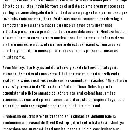
directo de su letra, Kevin Montoya es el artista colombiano muy recordado
por lograr como abogado darle la libertad a su progenitora por un caso que
tuvo relevancia nacional, después de seis meses reuniendo pruebas logró
demostrar que su señora madre solo hizo un favor para llevar unos
artículos personales a prisión donde se escondida cocaína. Montoya hizo un
alto en el camino en su carrera musical para dedicarse a la defensa de su
madre quien estuvo acusada por porte de estupefacientes, logrando su
libertad y dejando un mensaje para todas aquellas personas acusadas
injustamente.
Kevin Montoya fue Rey juvenil de la trova y Rey de la trova en categoría
mayores, demostrando una versatilidad enorme en el canto, recibiendo
gratos mensajes positivos desde sus lanzamientos musicales, “No sufro de
nervios” y la versión de “Chao Amor” éxito de Omar Geles logrando
conquistar al público amante del género regional colombiano, ambas
canciones son carta de presentación para el artista antioqueño llegando a
un publico cada vez exigente dentro de la industria musical.
El videoclip de Jornalero fue grabado en la ciudad de Medellín bajo la
producción audiovisual de David Restrepo, donde el artista Kevin Montoya
impresiona por su versatilidad musical desde el inicio, consiguiendo un