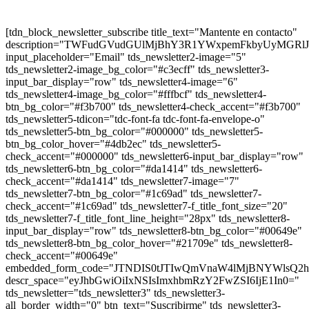
[tdn_block_newsletter_subscribe title_text="Mantente en contacto"
description="TWFudGVudGUlMjBhY3R1YWxpemFkbyUyMGR
input_placeholder="Email" tds_newsletter2-image="5"
tds_newsletter2-image_bg_color="#c3ecff" tds_newsletter3-
input_bar_display="row" tds_newsletter4-image="6"
tds_newsletter4-image_bg_color="#fffbcf" tds_newsletter4-
btn_bg_color="#f3b700" tds_newsletter4-check_accent="#f3b700"
tds_newsletter5-tdicon="tdc-font-fa tdc-font-fa-envelope-o"
tds_newsletter5-btn_bg_color="#000000" tds_newsletter5-
btn_bg_color_hover="#4db2ec" tds_newsletter5-
check_accent="#000000" tds_newsletter6-input_bar_display="row"
tds_newsletter6-btn_bg_color="#da1414" tds_newsletter6-
check_accent="#da1414" tds_newsletter7-image="7"
tds_newsletter7-btn_bg_color="#1c69ad" tds_newsletter7-
check_accent="#1c69ad" tds_newsletter7-f_title_font_size="20"
tds_newsletter7-f_title_font_line_height="28px" tds_newsletter8-
input_bar_display="row" tds_newsletter8-btn_bg_color="#00649e"
tds_newsletter8-btn_bg_color_hover="#21709e" tds_newsletter8-
check_accent="#00649e"
embedded_form_code="JTNDIS0tJTIwQmVnaW4lMjBNYWl
descr_space="eyJhbGwiOiIxNSIsImxhbmRzY2FwZSI6IjE1In0="
tds_newsletter="tds_newsletter3" tds_newsletter3-
all_border_width="0" btn_text="Suscribirme" tds_newsletter3-