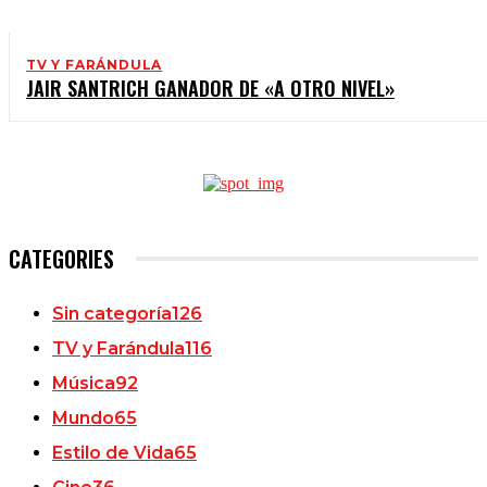
TV Y FARÁNDULA
JAIR SANTRICH GANADOR DE «A OTRO NIVEL»
CATEGORIES
Sin categoría
126
TV y Farándula
116
Música
92
Mundo
65
Estilo de Vida
65