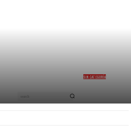
SIN CATEGORÍA
MITIGAR EL HAMBRE EN
COLOMBIA, EL SUEÑO DEL
PRECANDIDATO FELIPE
search
“PIPE” CÓRDOBA
PEL
NUEVOS TALENTOS
MORE