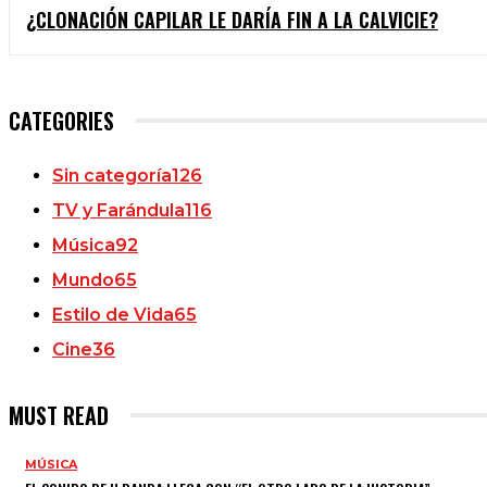
¿CLONACIÓN CAPILAR LE DARÍA FIN A LA CALVICIE?
CATEGORIES
Sin categoría
126
TV y Farándula
116
Música
92
Mundo
65
Estilo de Vida
65
Cine
36
MUST READ
MÚSICA