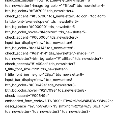
input_bar_display="row" tds_newsletter4-image="6"
tds_newsletter4-image_bg_color="#fffbcf" tds_newsletter4-
btn_bg_color="#f3b700" tds_newsletter4-
check_accent="#f3b700" tds_newsletter5-tdicon="tdc-font-
fa tdc-font-fa-envelope-o" tds_newsletter5-
btn_bg_color="#000000" tds_newsletter5-
btn_bg_color_hover="#4db2ec" tds_newsletter5-
check_accent="#000000" tds_newsletter6-
input_bar_display="row" tds_newsletter6-
btn_bg_color="#da1414" tds_newsletter6-
check_accent="#da1414" tds_newsletter7-image="7"
tds_newsletter7-btn_bg_color="#1c69ad" tds_newsletter7-
check_accent="#1c69ad" tds_newsletter7-
f_title_font_size="20" tds_newsletter7-
f_title_font_line_height="28px" tds_newsletter8-
input_bar_display="row" tds_newsletter8-
btn_bg_color="#00649e" tds_newsletter8-
btn_bg_color_hover="#21709e" tds_newsletter8-
check_accent="#00649e"
embedded_form_code="JTNDIS0tJTIwQmVnaW4lMjBNYWlsQ2
descr_space="eyJhbGwiOiIxNSIsImxhbmRzY2FwZSI6IjE1In0="
tds_newsletter="tds_newsletter3" tds_newsletter3-