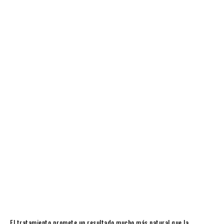
El tratamiento promete un resultado mucho más natural que la