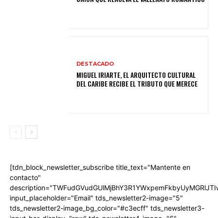
DESTACADO
MIGUEL IRIARTE, EL ARQUITECTO CULTURAL
DEL CARIBE RECIBE EL TRIBUTO QUE MERECE
[tdn_block_newsletter_subscribe title_text="Mantente en
contacto"
description="TWFudGVudGUlMjBhY3R1YWxpemFkbyUyMGRlJT
input_placeholder="Email" tds_newsletter2-image="5"
tds_newsletter2-image_bg_color="#c3ecff" tds_newsletter3-