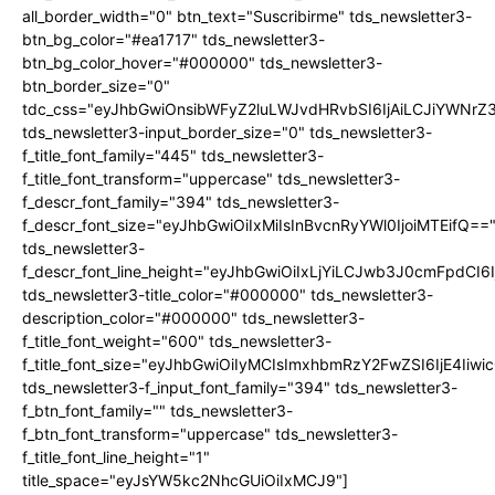
all_border_width="0" btn_text="Suscribirme" tds_newsletter3-
btn_bg_color="#ea1717" tds_newsletter3-
btn_bg_color_hover="#000000" tds_newsletter3-
btn_border_size="0"
tdc_css="eyJhbGwiOnsibWFyZ2luLWJvdHRvbSI6IjAiLCJiYWNrZ
tds_newsletter3-input_border_size="0" tds_newsletter3-
f_title_font_family="445" tds_newsletter3-
f_title_font_transform="uppercase" tds_newsletter3-
f_descr_font_family="394" tds_newsletter3-
f_descr_font_size="eyJhbGwiOiIxMiIsInBvcnRyYWl0IjoiMTEifQ==
tds_newsletter3-
f_descr_font_line_height="eyJhbGwiOiIxLjYiLCJwb3J0cmFpdCI6
tds_newsletter3-title_color="#000000" tds_newsletter3-
description_color="#000000" tds_newsletter3-
f_title_font_weight="600" tds_newsletter3-
f_title_font_size="eyJhbGwiOiIyMCIsImxhbmRzY2FwZSI6IjE4Iiw
tds_newsletter3-f_input_font_family="394" tds_newsletter3-
f_btn_font_family="" tds_newsletter3-
f_btn_font_transform="uppercase" tds_newsletter3-
f_title_font_line_height="1"
title_space="eyJsYW5kc2NhcGUiOiIxMCJ9"]