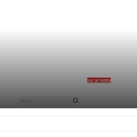
SIN CATEGORÍA
MITIGAR EL HAMBRE EN
COLOMBIA, EL SUEÑO DEL
PRECANDIDATO FELIPE
search
“PIPE” CÓRDOBA
PEL
NUEVOS TALENTOS
MORE