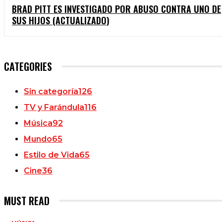
BRAD PITT ES INVESTIGADO POR ABUSO CONTRA UNO DE
SUS HIJOS (ACTUALIZADO)
CATEGORIES
Sin categoría
126
TV y Farándula
116
Música
92
Mundo
65
Estilo de Vida
65
Cine
36
MUST READ