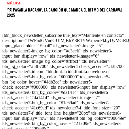
MÚSICA
‘PA’ PASARLA BACANO’, LA CANCIÓN QUE MARCA EL RITMO DEL CARNAVAL
2025
[tdn_block_newsletter_subscribe title_text="Mantente en contacto"
description="TWFudGVudGUlMjBhY3R1YWxpemFkbyUyMGR
input_placeholder="Email" tds_newsletter2-image="5"
tds_newsletter2-image_bg_color="#c3ecff" tds_newsletter3-
input_bar_display="row" tds_newsletter4-image="6"
tds_newsletter4-image_bg_color="#fffbcf" tds_newsletter4-
btn_bg_color="#f3b700" tds_newsletter4-check_accent="#f3b700"
tds_newsletter5-tdicon="tdc-font-fa tdc-font-fa-envelope-o"
tds_newsletter5-btn_bg_color="#000000" tds_newsletter5-
btn_bg_color_hover="#4db2ec" tds_newsletter5-
check_accent="#000000" tds_newsletter6-input_bar_display="row"
tds_newsletter6-btn_bg_color="#da1414" tds_newsletter6-
check_accent="#da1414" tds_newsletter7-image="7"
tds_newsletter7-btn_bg_color="#1c69ad" tds_newsletter7-
check_accent="#1c69ad" tds_newsletter7-f_title_font_size="20"
tds_newsletter7-f_title_font_line_height="28px" tds_newsletter8-
input_bar_display="row" tds_newsletter8-btn_bg_color="#00649e"
tds_newsletter8-btn_bg_color_hover="#21709e" tds_newsletter8-
check_accent="#00649e"