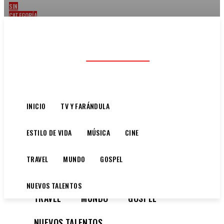
SIN
CATEGORÍA
MITIGAR
EL
HAMBRE
Entre Famosos
EN
COLOMBIA,
EL
SUEÑO
DEL
PRECANDIDATO
FELIPE
INICIO
TV Y FARÁNDULA
“PIPE”
CÓRDOBA
ESTILO DE VIDA
MÚSICA
CINE
INICIO
TV Y FARÁNDULA
TRAVEL
MUNDO
GOSPEL
ESTILO DE VIDA
MÚSICA
CINE
NUEVOS TALENTOS
TRAVEL
MUNDO
GOSPEL
NUEVOS TALENTOS