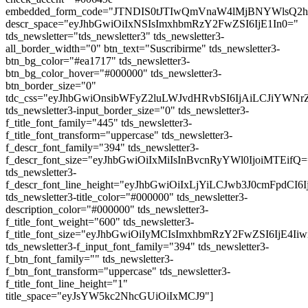
embedded_form_code="JTNDIS0tJTIwQmVnaW4lMjBNYWl
descr_space="eyJhbGwiOiIxNSIsImxhbmRzY2FwZSI6IjE1In0="
tds_newsletter="tds_newsletter3" tds_newsletter3-
all_border_width="0" btn_text="Suscribirme" tds_newsletter3-
btn_bg_color="#ea1717" tds_newsletter3-
btn_bg_color_hover="#000000" tds_newsletter3-
btn_border_size="0"
tdc_css="eyJhbGwiOnsibWFyZ2luLWJvdHRvbSI6IjAiLCJiYWN
tds_newsletter3-input_border_size="0" tds_newsletter3-
f_title_font_family="445" tds_newsletter3-
f_title_font_transform="uppercase" tds_newsletter3-
f_descr_font_family="394" tds_newsletter3-
f_descr_font_size="eyJhbGwiOiIxMiIsInBvcnRyYWl0IjoiMTEifQ=
tds_newsletter3-
f_descr_font_line_height="eyJhbGwiOiIxLjYiLCJwb3J0cmFpdCI6
tds_newsletter3-title_color="#000000" tds_newsletter3-
description_color="#000000" tds_newsletter3-
f_title_font_weight="600" tds_newsletter3-
f_title_font_size="eyJhbGwiOiIyMCIsImxhbmRzY2FwZSI6IjE4Ii
tds_newsletter3-f_input_font_family="394" tds_newsletter3-
f_btn_font_family="" tds_newsletter3-
f_btn_font_transform="uppercase" tds_newsletter3-
f_title_font_line_height="1"
title_space="eyJsYW5kc2NhcGUiOiIxMCJ9"]