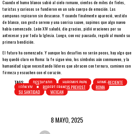
Cuando el humo blanco subió al cielo romano, cientos de miles de fieles,
turistas y curiosos se fundieron en un solo cuerpo de emoción. Las
campanas repicaron sin descanso. Y cuando finalmente apareció, vestido
de blanco, con gesto sereno y una sonrisa suave, supimos que algo nuevo
había comenzado. León XIV saludó, dio gracias, pidió oraciones por su
antecesor y por toda la Iglesia. Luego, con voz pausada, regaló al mundo su
primera bendición.
El futuro ha comenzado. Y aunque los desafíos no serán pocos, hay algo que
hoy quedó claro en Roma: la fe sigue viva, los símbolos aún conmueven, y la
humanidad sigue necesitando líderes que abracen con ternura, caminen con
firmeza y escuchen con el corazón.
TAGS:
DESTACADO
HABEMUS PAPA
HOME-RECIENTE
LEÓN XIV
ROBERT FRANCIS PREVOST
ROMA
SU SANTIDAD
VATICAN
8 MAYO, 2025