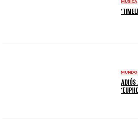
MÚSICA
‘TIMEL
MUNDO
ADIÓS
‘EUPHO