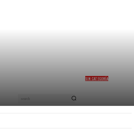
SIN CATEGORÍA
MITIGAR EL HAMBRE EN
COLOMBIA, EL SUEÑO DEL
PRECANDIDATO FELIPE
search
“PIPE” CÓRDOBA
PEL
NUEVOS TALENTOS
MORE