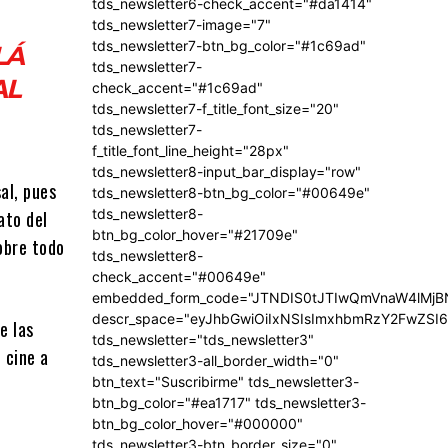
tds_newsletter6-check_accent="#da1414"
tds_newsletter7-image="7"
tds_newsletter7-btn_bg_color="#1c69ad"
LÁ
tds_newsletter7-
AL
check_accent="#1c69ad"
tds_newsletter7-f_title_font_size="20"
tds_newsletter7-
f_title_font_line_height="28px"
tds_newsletter8-input_bar_display="row"
al, pues
tds_newsletter8-btn_bg_color="#00649e"
tds_newsletter8-
ato del
btn_bg_color_hover="#21709e"
obre todo
tds_newsletter8-
check_accent="#00649e"
embedded_form_code="JTNDIS0tJTIwQmVnaW4lM
descr_space="eyJhbGwiOiIxNSIsImxhbmRzY2FwZSI6I
e las
tds_newsletter="tds_newsletter3"
 cine a
tds_newsletter3-all_border_width="0"
btn_text="Suscribirme" tds_newsletter3-
btn_bg_color="#ea1717" tds_newsletter3-
btn_bg_color_hover="#000000"
tds_newsletter3-btn_border_size="0"