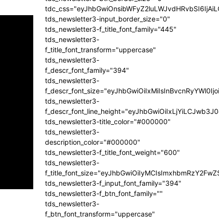
tdc_css="eyJhbGwiOnsibWFyZ2luLWJvdHRvbSI6IjA
tds_newsletter3-input_border_size="0"
tds_newsletter3-f_title_font_family="445"
tds_newsletter3-
f_title_font_transform="uppercase"
tds_newsletter3-
f_descr_font_family="394"
tds_newsletter3-
f_descr_font_size="eyJhbGwiOiIxMiIsInBvcnRyYWl0Ij
tds_newsletter3-
f_descr_font_line_height="eyJhbGwiOiIxLjYiLCJwb3
tds_newsletter3-title_color="#000000"
tds_newsletter3-
description_color="#000000"
tds_newsletter3-f_title_font_weight="600"
tds_newsletter3-
f_title_font_size="eyJhbGwiOiIyMCIsImxhbmRzY2FwZ
tds_newsletter3-f_input_font_family="394"
tds_newsletter3-f_btn_font_family=""
tds_newsletter3-
f_btn_font_transform="uppercase"