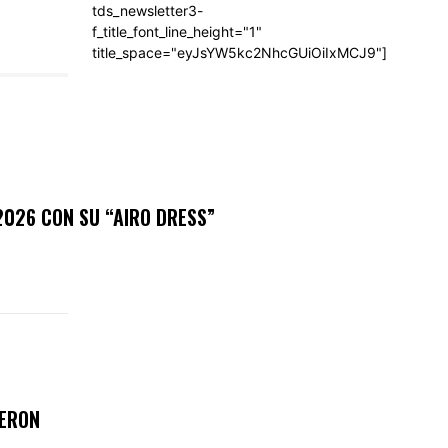
tds_newsletter3-
f_title_font_line_height="1"
title_space="eyJsYW5kc2NhcGUiOiIxMCJ9"]
2026 CON SU “AIRO DRESS”
IERON