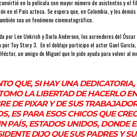
convirtió en la película con mayor número de asistentes y el f
ón en el País azteca. Se espera que, en Colombia, y los demás
también sea un fenómeno cinematográfico.
ida por Lee Unkrich y Darla Anderson, los acreedores del Óscar
 por Toy Story 3. En el doblaje participo el actor Gael García,
 Héctor, un amigo de Miguel que le pide ayuda para volver al 
NTO QUE, SI HAY UNA DEDICATORIA,
TOMO LA LIBERTAD DE HACERLO E
E DE PIXAR Y DE SUS TRABAJADO
OS, ES PARA ESOS CHICOS QUE CRE
N PAÍS, ESTADOS UNIDOS, DONDE E
IDENTE DIJO QUE SUS PADRES Y SU