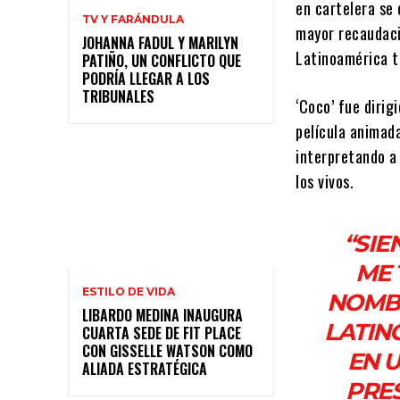
en cartelera se 
TV Y FARÁNDULA
mayor recaudaci
JOHANNA FADUL Y MARILYN
Latinoamérica 
PATIÑO, UN CONFLICTO QUE
PODRÍA LLEGAR A LOS
TRIBUNALES
‘Coco’ fue dirig
película animada
interpretando a
los vivos.
“SIE
ME 
ESTILO DE VIDA
NOMBR
LIBARDO MEDINA INAUGURA
LATIN
CUARTA SEDE DE FIT PLACE
CON GISSELLE WATSON COMO
EN U
ALIADA ESTRATÉGICA
PRES