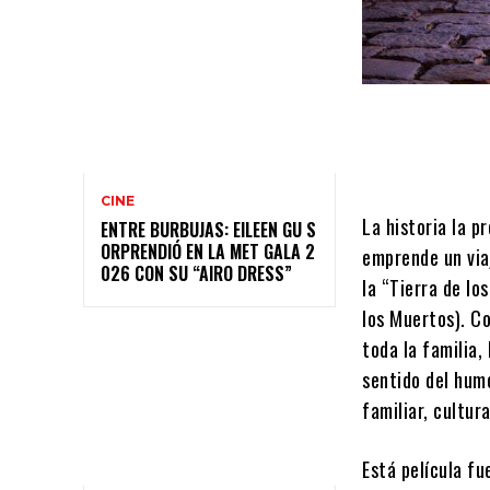
CINE
La historia la p
ENTRE BURBUJAS: EILEEN GU S
ORPRENDIÓ EN LA MET GALA 2
emprende un viaj
026 CON SU “AIRO DRESS”
la “Tierra de lo
los Muertos). Co
toda la familia
sentido del hum
familiar, cultura
Está película fu