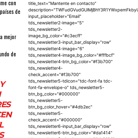
ilme con
title_text="Mantente en contacto"
description="TWFudGVudGUlMjBhY3R1YWxpemFkb
 países de
input_placeholder="Email"
tds_newsletter2-image="5"
tds_newsletter2-
 a mejor
image_bg_color="#c3ecff"
tds_newsletter3-input_bar_display="row"
tds_newsletter4-image="6"
mundo de
tds_newsletter4-image_bg_color="#fffbcf"
tds_newsletter4-btn_bg_color="#f3b700"
tds_newsletter4-
check_accent="#f3b700"
tds_newsletter5-tdicon="tdc-font-fa tdc-
 Y
font-fa-envelope-o" tds_newsletter5-
N
btn_bg_color="#000000"
tds_newsletter5-
RES
btn_bg_color_hover="#4db2ec"
CEN
tds_newsletter5-
check_accent="#000000"
L
tds_newsletter6-input_bar_display="row"
S
tds_newsletter6-btn_bg_color="#da1414"