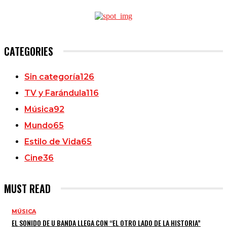
CATEGORIES
Sin categoría
126
TV y Farándula
116
Música
92
Mundo
65
Estilo de Vida
65
Cine
36
MUST READ
MÚSICA
EL SONIDO DE U BANDA LLEGA CON “EL OTRO LADO DE LA HISTORIA”