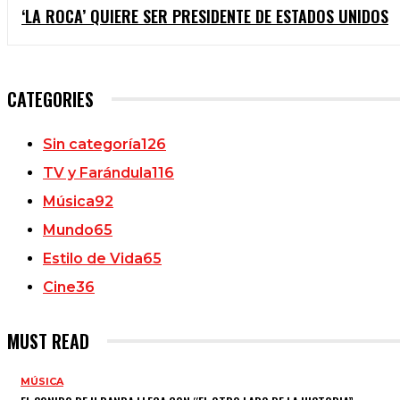
‘LA ROCA’ QUIERE SER PRESIDENTE DE ESTADOS UNIDOS
CATEGORIES
Sin categoría
126
TV y Farándula
116
Música
92
Mundo
65
Estilo de Vida
65
Cine
36
MUST READ
MÚSICA