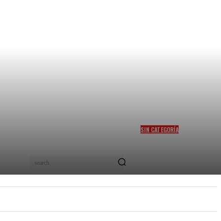
SIN CATEGORÍA
MITIGAR EL HAMBRE EN
COLOMBIA, EL SUEÑO DEL
PRECANDIDATO FELIPE
search
“PIPE” CÓRDOBA
PEL
NUEVOS TALENTOS
MORE