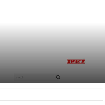
SIN CATEGORÍA
MITIGAR EL HAMBRE EN
COLOMBIA, EL SUEÑO DEL
PRECANDIDATO FELIPE
search
“PIPE” CÓRDOBA
PEL
NUEVOS TALENTOS
MORE