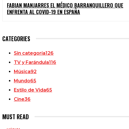
FABIAN MANJARRES EL MÉDICO BARRANQUILLERO QUE
ENFRENTA AL COVID-19 EN ESPAÑA
CATEGORIES
Sin categoría
126
TV y Farándula
116
Música
92
Mundo
65
Estilo de Vida
65
Cine
36
MUST READ