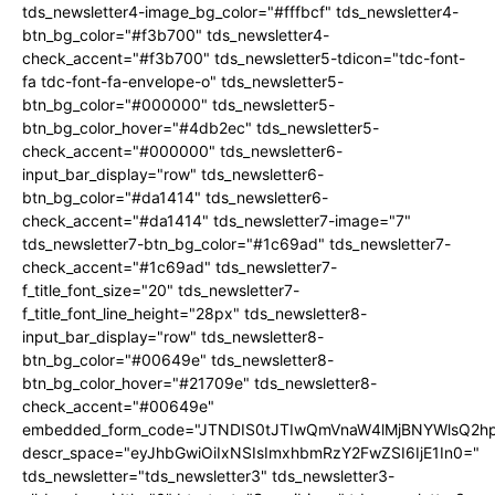
tds_newsletter4-image_bg_color="#fffbcf" tds_newsletter4-
btn_bg_color="#f3b700" tds_newsletter4-
check_accent="#f3b700" tds_newsletter5-tdicon="tdc-font-
fa tdc-font-fa-envelope-o" tds_newsletter5-
btn_bg_color="#000000" tds_newsletter5-
btn_bg_color_hover="#4db2ec" tds_newsletter5-
check_accent="#000000" tds_newsletter6-
input_bar_display="row" tds_newsletter6-
btn_bg_color="#da1414" tds_newsletter6-
check_accent="#da1414" tds_newsletter7-image="7"
tds_newsletter7-btn_bg_color="#1c69ad" tds_newsletter7-
check_accent="#1c69ad" tds_newsletter7-
f_title_font_size="20" tds_newsletter7-
f_title_font_line_height="28px" tds_newsletter8-
input_bar_display="row" tds_newsletter8-
btn_bg_color="#00649e" tds_newsletter8-
btn_bg_color_hover="#21709e" tds_newsletter8-
check_accent="#00649e"
embedded_form_code="JTNDIS0tJTIwQmVnaW4lMjBNYWlsQ2
descr_space="eyJhbGwiOiIxNSIsImxhbmRzY2FwZSI6IjE1In0="
tds_newsletter="tds_newsletter3" tds_newsletter3-