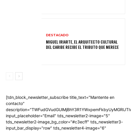
DESTACADO
MIGUEL IRIARTE, EL ARQUITECTO CULTURAL
DEL CARIBE RECIBE EL TRIBUTO QUE MERECE
[tdn_block_newsletter_subscribe title_text="Mantente en
contacto"
description="TWFudGVudGUlMjBhY3R1YWxpemFkbyUyMGRlJT
input_placeholder="Email" tds_newsletter2-image="5"
tds_newsletter2-image_bg_color="#c3ecff" tds_newsletter3-
input_bar_display="row" tds_newsletter4-image="6"