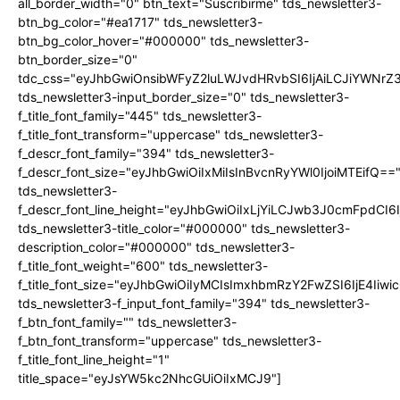
all_border_width="0" btn_text="Suscribirme" tds_newsletter3-
btn_bg_color="#ea1717" tds_newsletter3-
btn_bg_color_hover="#000000" tds_newsletter3-
btn_border_size="0"
tdc_css="eyJhbGwiOnsibWFyZ2luLWJvdHRvbSI6IjAiLCJiYWNrZ
tds_newsletter3-input_border_size="0" tds_newsletter3-
f_title_font_family="445" tds_newsletter3-
f_title_font_transform="uppercase" tds_newsletter3-
f_descr_font_family="394" tds_newsletter3-
f_descr_font_size="eyJhbGwiOiIxMiIsInBvcnRyYWl0IjoiMTEifQ==
tds_newsletter3-
f_descr_font_line_height="eyJhbGwiOiIxLjYiLCJwb3J0cmFpdCI6
tds_newsletter3-title_color="#000000" tds_newsletter3-
description_color="#000000" tds_newsletter3-
f_title_font_weight="600" tds_newsletter3-
f_title_font_size="eyJhbGwiOiIyMCIsImxhbmRzY2FwZSI6IjE4Iiw
tds_newsletter3-f_input_font_family="394" tds_newsletter3-
f_btn_font_family="" tds_newsletter3-
f_btn_font_transform="uppercase" tds_newsletter3-
f_title_font_line_height="1"
title_space="eyJsYW5kc2NhcGUiOiIxMCJ9"]