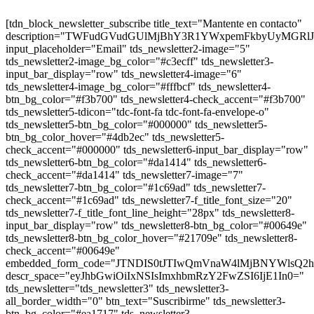
[tdn_block_newsletter_subscribe title_text="Mantente en contacto"
description="TWFudGVudGUlMjBhY3R1YWxpemFkbyUyMGR
input_placeholder="Email" tds_newsletter2-image="5"
tds_newsletter2-image_bg_color="#c3ecff" tds_newsletter3-
input_bar_display="row" tds_newsletter4-image="6"
tds_newsletter4-image_bg_color="#fffbcf" tds_newsletter4-
btn_bg_color="#f3b700" tds_newsletter4-check_accent="#f3b700"
tds_newsletter5-tdicon="tdc-font-fa tdc-font-fa-envelope-o"
tds_newsletter5-btn_bg_color="#000000" tds_newsletter5-
btn_bg_color_hover="#4db2ec" tds_newsletter5-
check_accent="#000000" tds_newsletter6-input_bar_display="row"
tds_newsletter6-btn_bg_color="#da1414" tds_newsletter6-
check_accent="#da1414" tds_newsletter7-image="7"
tds_newsletter7-btn_bg_color="#1c69ad" tds_newsletter7-
check_accent="#1c69ad" tds_newsletter7-f_title_font_size="20"
tds_newsletter7-f_title_font_line_height="28px" tds_newsletter8-
input_bar_display="row" tds_newsletter8-btn_bg_color="#00649e"
tds_newsletter8-btn_bg_color_hover="#21709e" tds_newsletter8-
check_accent="#00649e"
embedded_form_code="JTNDIS0tJTIwQmVnaW4lMjBNYWl
descr_space="eyJhbGwiOiIxNSIsImxhbmRzY2FwZSI6IjE1In0="
tds_newsletter="tds_newsletter3" tds_newsletter3-
all_border_width="0" btn_text="Suscribirme" tds_newsletter3-
btn_bg_color="#ea1717" tds_newsletter3-