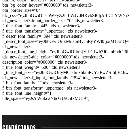
btn_bg_color_hover="#000000" tds_newsletter3-
btn_border_size="0"
tdc_css="eyJhbGwiOnsibWFyZ2luLWJvdHRvbSI6IjAiLCJiYWN
tds_newsletter3-input_border_size="0" tds_newsletter3-
f_title_font_family="445" tds_newsletter3-
f_title_font_transform="uppercase" tds_newsletter3-
f_descr_font_family="394" tds_newsletter3-
f_descr_font_size="eyJhbGwiOiIxMiIsInBvcnRyYWl0IjoiMTEifQ=
tds_newsletter3-
f_descr_font_line_height="eyJhbGwiOiIxLjYiLCJwb3J0cmFpdCI6
tds_newsletter3-title_color="#000000" tds_newsletter3-
description_color="#000000" tds_newsletter3-
f_title_font_weight="600" tds_newsletter3-
f_title_font_size="eyJhbGwiOiIyMCIsImxhbmRzY2FwZSI6IjE4Ii
tds_newsletter3-f_input_font_family="394" tds_newsletter3-
f_btn_font_family="" tds_newsletter3-
f_btn_font_transform="uppercase" tds_newsletter3-
f_title_font_line_height="1"
title_space="eyJsYW5kc2NhcGUiOiIxMCJ9"]
CONTÁCTANOS