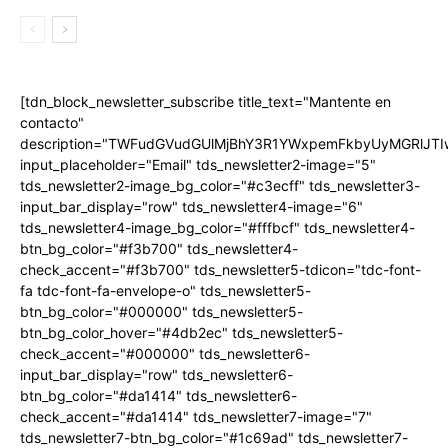
[tdn_block_newsletter_subscribe title_text="Mantente en
contacto"
description="TWFudGVudGUlMjBhY3R1YWxpemFkbyUyMGRlJT
input_placeholder="Email" tds_newsletter2-image="5"
tds_newsletter2-image_bg_color="#c3ecff" tds_newsletter3-
input_bar_display="row" tds_newsletter4-image="6"
tds_newsletter4-image_bg_color="#fffbcf" tds_newsletter4-
btn_bg_color="#f3b700" tds_newsletter4-
check_accent="#f3b700" tds_newsletter5-tdicon="tdc-font-
fa tdc-font-fa-envelope-o" tds_newsletter5-
btn_bg_color="#000000" tds_newsletter5-
btn_bg_color_hover="#4db2ec" tds_newsletter5-
check_accent="#000000" tds_newsletter6-
input_bar_display="row" tds_newsletter6-
btn_bg_color="#da1414" tds_newsletter6-
check_accent="#da1414" tds_newsletter7-image="7"
tds_newsletter7-btn_bg_color="#1c69ad" tds_newsletter7-