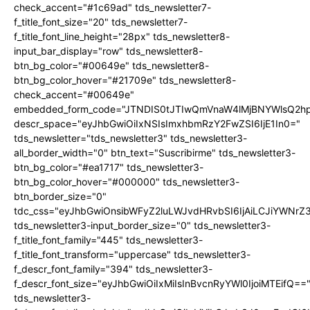
check_accent="#1c69ad" tds_newsletter7-
f_title_font_size="20" tds_newsletter7-
f_title_font_line_height="28px" tds_newsletter8-
input_bar_display="row" tds_newsletter8-
btn_bg_color="#00649e" tds_newsletter8-
btn_bg_color_hover="#21709e" tds_newsletter8-
check_accent="#00649e"
embedded_form_code="JTNDIS0tJTIwQmVnaW4lMjBNYWlsQ2
descr_space="eyJhbGwiOiIxNSIsImxhbmRzY2FwZSI6IjE1In0="
tds_newsletter="tds_newsletter3" tds_newsletter3-
all_border_width="0" btn_text="Suscribirme" tds_newsletter3-
btn_bg_color="#ea1717" tds_newsletter3-
btn_bg_color_hover="#000000" tds_newsletter3-
btn_border_size="0"
tdc_css="eyJhbGwiOnsibWFyZ2luLWJvdHRvbSI6IjAiLCJiYWNrZ
tds_newsletter3-input_border_size="0" tds_newsletter3-
f_title_font_family="445" tds_newsletter3-
f_title_font_transform="uppercase" tds_newsletter3-
f_descr_font_family="394" tds_newsletter3-
f_descr_font_size="eyJhbGwiOiIxMiIsInBvcnRyYWl0IjoiMTEifQ==
tds_newsletter3-