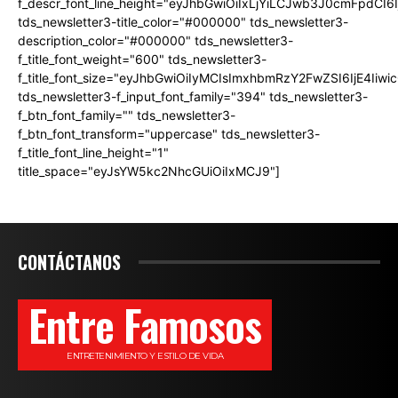
f_descr_font_line_height="eyJhbGwiOiIxLjYiLCJwb3J0cmFpdCI6
tds_newsletter3-title_color="#000000" tds_newsletter3-
description_color="#000000" tds_newsletter3-
f_title_font_weight="600" tds_newsletter3-
f_title_font_size="eyJhbGwiOiIyMCIsImxhbmRzY2FwZSI6IjE4Iiw
tds_newsletter3-f_input_font_family="394" tds_newsletter3-
f_btn_font_family="" tds_newsletter3-
f_btn_font_transform="uppercase" tds_newsletter3-
f_title_font_line_height="1"
title_space="eyJsYW5kc2NhcGUiOiIxMCJ9"]
CONTÁCTANOS
Entre Famosos
ENTRETENIMIENTO Y ESTILO DE VIDA