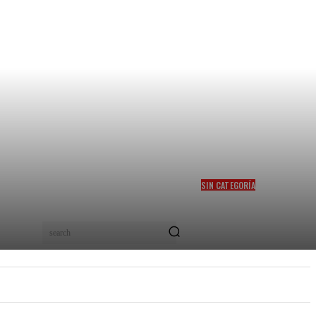
SIN CATEGORÍA
MITIGAR EL HAMBRE EN
COLOMBIA, EL SUEÑO DEL
PRECANDIDATO FELIPE
search
“PIPE” CÓRDOBA
PEL
NUEVOS TALENTOS
MORE