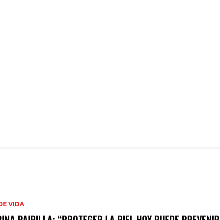
DE VIDA
RINA PAIPILLA: “PROTEGER LA PIEL HOY PUEDE PREVENI