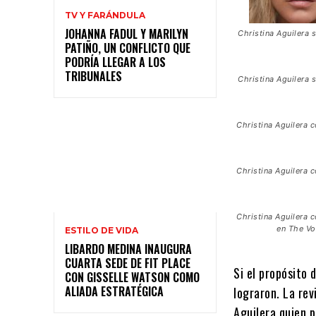
TV Y FARÁNDULA
JOHANNA FADUL Y MARILYN
Christina Aguilera s
PATIÑO, UN CONFLICTO QUE
PODRÍA LLEGAR A LOS
TRIBUNALES
Christina Aguilera s
Christina Aguilera 
Christina Aguilera 
Christina Aguilera 
en The Vo
ESTILO DE VIDA
LIBARDO MEDINA INAUGURA
CUARTA SEDE DE FIT PLACE
Si el propósito 
CON GISSELLE WATSON COMO
ALIADA ESTRATÉGICA
lograron. La rev
Aguilera quien p