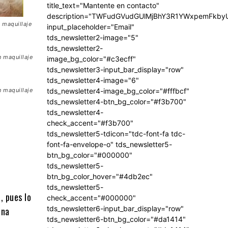
title_text="Mantente en contacto"
description="TWFudGVudGUlMjBhY3R1YWxpemFkb
n maquillaje
input_placeholder="Email"
tds_newsletter2-image="5"
tds_newsletter2-
n maquillaje
image_bg_color="#c3ecff"
tds_newsletter3-input_bar_display="row"
tds_newsletter4-image="6"
n maquillaje
tds_newsletter4-image_bg_color="#fffbcf"
tds_newsletter4-btn_bg_color="#f3b700"
tds_newsletter4-
check_accent="#f3b700"
tds_newsletter5-tdicon="tdc-font-fa tdc-
font-fa-envelope-o" tds_newsletter5-
btn_bg_color="#000000"
tds_newsletter5-
btn_bg_color_hover="#4db2ec"
tds_newsletter5-
, pues lo
check_accent="#000000"
tds_newsletter6-input_bar_display="row"
ina
tds_newsletter6-btn_bg_color="#da1414"