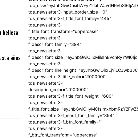
tdc_css="eyJhbGwiOnsibWFyZ2luLWJvdHRvbSI6IjA
tds_newsletter3-input_border_size="0"
tds_newsletter3-f_title_font_family="445"
tds_newsletter3-
u belleza
f_title_font_transform="uppercase"
tds_newsletter3-
f_descr_font_family="394"
tds_newsletter3-
resta años
f_descr_font_size="eyJhbGwiOiIxMiIsInBvcnRyYWl0Ij
tds_newsletter3-
f_descr_font_line_height="eyJhbGwiOiIxLjYiLCJwb3
tds_newsletter3-title_color="#000000"
tds_newsletter3-
description_color="#000000"
tds_newsletter3-f_title_font_weight="600"
tds_newsletter3-
f_title_font_size="eyJhbGwiOiIyMCIsImxhbmRzY2FwZ
tds_newsletter3-f_input_font_family="394"
tds_newsletter3-f_btn_font_family=""
tds_newsletter3-
f_btn_font_transform="uppercase"