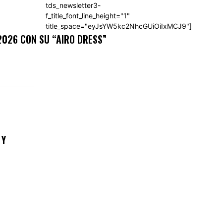
tds_newsletter3-
f_title_font_line_height="1"
title_space="eyJsYW5kc2NhcGUiOiIxMCJ9"]
2026 CON SU “AIRO DRESS”
 Y