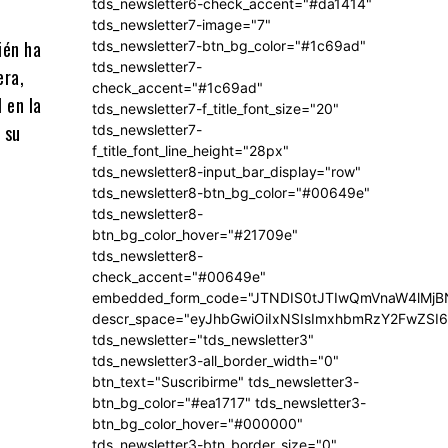
tds_newsletter6-check_accent="#da1414"
tds_newsletter7-image="7"
ién ha
tds_newsletter7-btn_bg_color="#1c69ad"
tds_newsletter7-
era,
check_accent="#1c69ad"
 en la
tds_newsletter7-f_title_font_size="20"
 su
tds_newsletter7-
f_title_font_line_height="28px"
tds_newsletter8-input_bar_display="row"
tds_newsletter8-btn_bg_color="#00649e"
tds_newsletter8-
btn_bg_color_hover="#21709e"
tds_newsletter8-
check_accent="#00649e"
embedded_form_code="JTNDIS0tJTIwQmVnaW4lM
descr_space="eyJhbGwiOiIxNSIsImxhbmRzY2FwZSI6I
tds_newsletter="tds_newsletter3"
tds_newsletter3-all_border_width="0"
btn_text="Suscribirme" tds_newsletter3-
btn_bg_color="#ea1717" tds_newsletter3-
btn_bg_color_hover="#000000"
tds_newsletter3-btn_border_size="0"