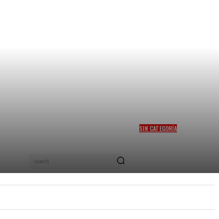
SIN CATEGORÍA
MITIGAR EL HAMBRE EN
COLOMBIA, EL SUEÑO DEL
PRECANDIDATO FELIPE
search
“PIPE” CÓRDOBA
PEL
NUEVOS TALENTOS
MORE