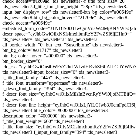
check_accent="#1c69ad" tds_newsletter7-f_title_font_size="20"
tds_newsletter7-f_title_font_line_height="28px" tds_newsletter8-
input_bar_display="row" tds_newsletter8-btn_bg_color="#00649e"
tds_newsletter8-btn_bg_color_hover="#21709e" tds_newsletter8-
check_accent="#00649e"
embedded_form_code="JTNDIS0tJTIwQmVnaW4lMjBNYWl
descr_space="eyJhbGwiOiIxNSIsImxhbmRzY2FwZSI6IjE1In0="
tds_newsletter="tds_newsletter3" tds_newsletter3-
all_border_width="0" btn_text="Suscribirme" tds_newsletter3-
btn_bg_color="#ea1717" tds_newsletter3-
btn_bg_color_hover="#000000" tds_newsletter3-
btn_border_size="0"
tdc_css="eyJhbGwiOnsibWFyZ2luLWJvdHRvbSI6IjAiLCJiYWN
tds_newsletter3-input_border_size="0" tds_newsletter3-
f_title_font_family="445" tds_newsletter3-
f_title_font_transform="uppercase" tds_newsletter3-
f_descr_font_family="394" tds_newsletter3-
f_descr_font_size="eyJhbGwiOiIxMiIsInBvcnRyYWl0IjoiMTEifQ=
tds_newsletter3-
f_descr_font_line_height="eyJhbGwiOiIxLjYiLCJwb3J0cmFpdCI6
tds_newsletter3-title_color="#000000" tds_newsletter3-
description_color="#000000" tds_newsletter3-
f_title_font_weight="600" tds_newsletter3-
f_title_font_size="eyJhbGwiOiIyMCIsImxhbmRzY2FwZSI6IjE4Ii
tds_newsletter3-f_input_font_family="394" tds_newsletter3-