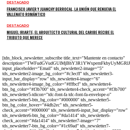
DESTACADO
FRANCISCO JAVIER Y JUANCHY BERROCAL, LA UNIÓN QUE RENUEVA EL
VALLENATO ROMÁNTICO
DESTACADO
MIGUEL IRIARTE, EL ARQUITECTO CULTURAL DEL CARIBE RECIBE EL
TRIBUTO QUE MERECE
[tdn_block_newsletter_subscribe title_text="Mantente en contacto"
description="TWFudGVudGUlMjBhY3R1YWxpemFkbyUyMGR
input_placeholder="Email" tds_newsletter2-image="5"
tds_newsletter2-image_bg_color="#c3ecff" tds_newsletter3-
input_bar_display="row" tds_newsletter4-image="6"
tds_newsletter4-image_bg_color="#fffbcf" tds_newsletter4-
btn_bg_color="#f3b700" tds_newsletter4-check_accent="#f3b700"
tds_newsletter5-tdicon="tdc-font-fa tdc-font-fa-envelope-o"
tds_newsletter5-btn_bg_color="#000000" tds_newsletter5-
btn_bg_color_hover="#4db2ec" tds_newsletter5-
check_accent="#000000" tds_newsletter6-input_bar_display="row"
tds_newsletter6-btn_bg_color="#da1414" tds_newsletter6-
check_accent="#da1414" tds_newsletter7-image="7"
tds_newsletter7-btn_bg_color="#1c69ad" tds_newsletter7-