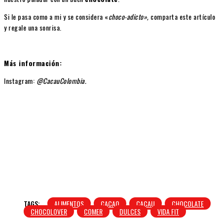
Si le pasa como a mi y se considera «
choco-adicto»,
comparta este artículo
y regale una sonrisa.
Más información:
Instagram:
@CacauColombia.
TAGS:
ALIMENTOS
CACAO
CACAU
CHOCOLATE
CHOCOLOVER
COMER
DULCES
VIDA FIT