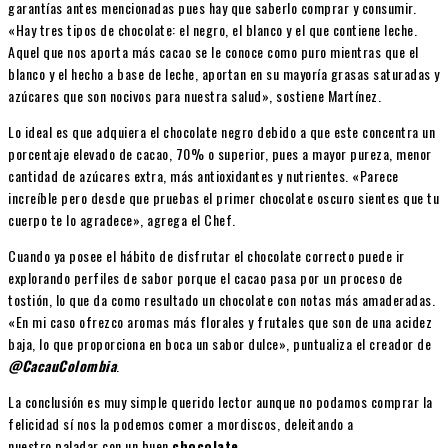
garantías antes mencionadas pues hay que saberlo comprar y consumir.
«Hay tres tipos de chocolate: el negro, el blanco y el que contiene leche.
Aquel que nos aporta más cacao se le conoce como puro mientras que el
blanco y el hecho a base de leche, aportan en su mayoría grasas saturadas y
azúcares que son nocivos para nuestra salud», sostiene Martínez.
Lo ideal es que adquiera el chocolate negro debido a que este concentra un
porcentaje elevado de cacao, 70% o superior, pues a mayor pureza, menor
cantidad de azúcares extra, más antioxidantes y nutrientes. «Parece
increíble pero desde que pruebas el primer chocolate oscuro sientes que tu
cuerpo te lo agradece», agrega el Chef.
Cuando ya posee el hábito de disfrutar el chocolate correcto puede ir
explorando perfiles de sabor porque el cacao pasa por un proceso de
tostión, lo que da como resultado un chocolate con notas más amaderadas.
«En mi caso ofrezco aromas más florales y frutales que son de una acidez
baja, lo que proporciona en boca un sabor dulce», puntualiza el creador de
@CacauColombia
.
La conclusión es muy simple querido lector aunque no podamos comprar la
felicidad sí nos la podemos comer a mordiscos, deleitando a
nuestro paladar con un buen
chocolate
.