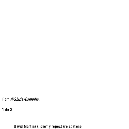
Por:
@ShirleyCampillo.
1
de 3
David Martínez, chef y repostero costeño.