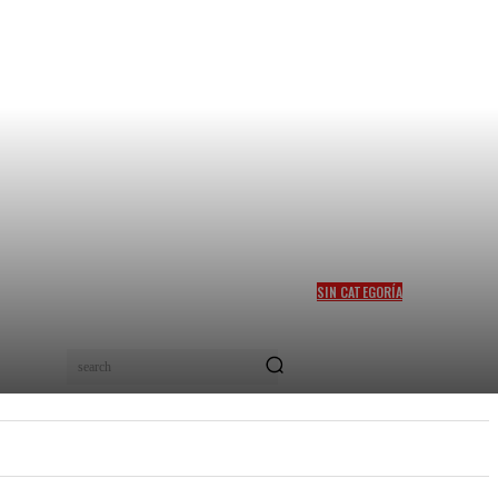
SIN CATEGORÍA
MITIGAR EL HAMBRE EN
COLOMBIA, EL SUEÑO DEL
PRECANDIDATO FELIPE
search
“PIPE” CÓRDOBA
PEL
NUEVOS TALENTOS
MORE